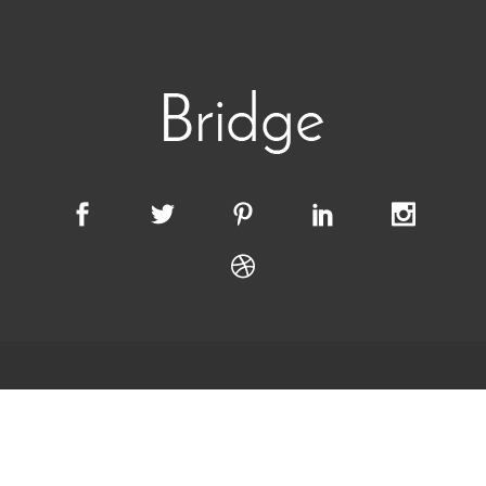
© Copyright
Qode Interactive
. This demo is part of
the Bridge theme.