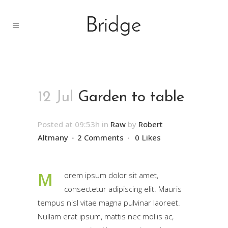
12 Jul
Garden to table
Posted at 09:53h
in
Raw
by
Robert
Altmany
2 Comments
0
Likes
M
orem ipsum dolor sit amet,
consectetur adipiscing elit. Mauris
tempus nisl vitae magna pulvinar laoreet.
Nullam erat ipsum, mattis nec mollis ac,