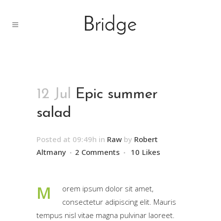
12 Jul
Epic summer
salad
Posted at 09:49h
in
Raw
by
Robert
Altmany
2 Comments
10
Likes
M
orem ipsum dolor sit amet,
consectetur adipiscing elit. Mauris
tempus nisl vitae magna pulvinar laoreet.