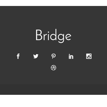
© Copyright
Qode Interactive
. This demo is part of
the Bridge theme.